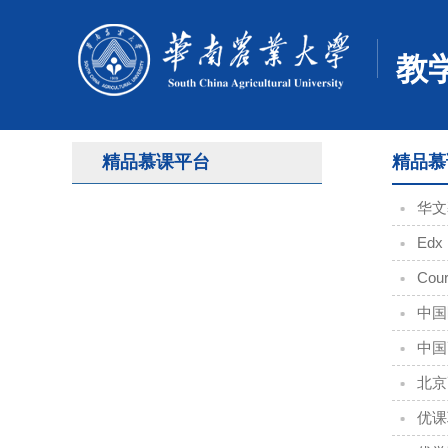
教
精品慕课平台
精品慕
华文
Edx
Cour
中国
中国
北京
优课