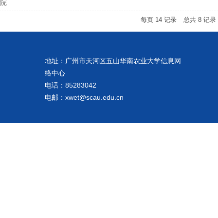
院
每页
14
记录
总共
8
记录
地址：广州市天河区五山华南农业大学信息网
络中心
电话：85283042
电邮：xwet@scau.edu.cn